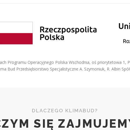
ch Programu Operacyjnego Polska Wschodnia, oś priorytetowa 1, Prz
lima Bud Przedsiębiorstwo Specjalistyczne A. Szymoniuk, R. Albin Spó
DLACZEGO KLIMABUD?
CZYM SIĘ ZAJMUJEM