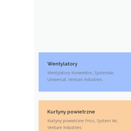
Wentylatory
Wentylatory Konwektor, SystemAir,
Uniwersal, Venture Industries
Kurtyny powietrzne
Kurtyny powietrzne Frico, System Air,
Venture Industries