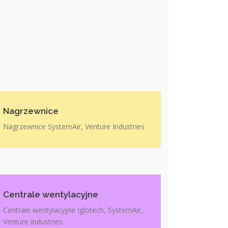
Nagrzewnice
Nagrzewnice SystemAir, Venture Industries
Centrale wentylacyjne
Centrale wentylacyjne Iglotech, SystemAir,
Venture Industries